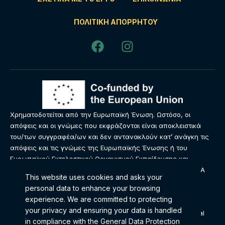
ΠΟΛΙΤΙΚΉ ΑΠΟΡΡΉΤΟΥ
Χρηματοδοτείται από την Ευρωπαϊκή Ένωση. Ωστόσο, οι
απόψεις και οι γνώμες που εκφράζονται είναι αποκλειστικά
του/των συγγραφέα/ων και δεν αντανακλούν κατ’ ανάγκη τις
απόψεις και τις γνώμες της Ευρωπαϊκής Ένωσης ή του
Ευρωπαϊκού Εκτελεστικού Οργανισμού Εκπαίδευσης και
Πολιτισμού (EACEA). Ούτε η Ευρωπαϊκή Ένωση ούτε ο EACEA
This website uses cookies and asks your
μπορούν να θεωρηθούν υπεύθυνοι γι’ αυτές.
personal data to enhance your browsing
experience. We are committed to protecting
Αυτό το έργο © 2024 έχει άδεια χρήσης υπό
your privacy and ensuring your data is handled
Creative Commons Attribution-ShareAlike 4.0 International
in compliance with the
General Data Protection