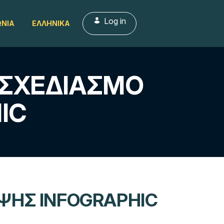
Log in
ΩΝΊΑ
ΕΛΛΗΝΙΚΆ
 ΣΧΕΔΙΑΣΜΌ
IC
ΈΨΗΣ INFOGRAPHIC