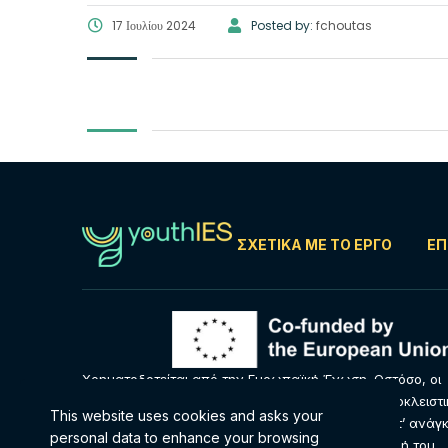
17 Ιουλίου 2024
Posted by:
fchoutas
ΣΧΕΤΙΚΆ ΜΕ ΤΟ ΈΡΓΟ
ΕΠ
Χρηματοδοτείται από την Ευρωπαϊκή Ένωση. Ωστόσο, οι
απόψεις και οι γνώμες που εκφράζονται είναι αποκλειστ
This website uses cookies and asks your
του/των συγγραφέα/ων και δεν αντανακλούν κατ’ ανάγκ
personal data to enhance your browsing
απόψεις και τις γνώμες της Ευρωπαϊκής Ένωσης ή του