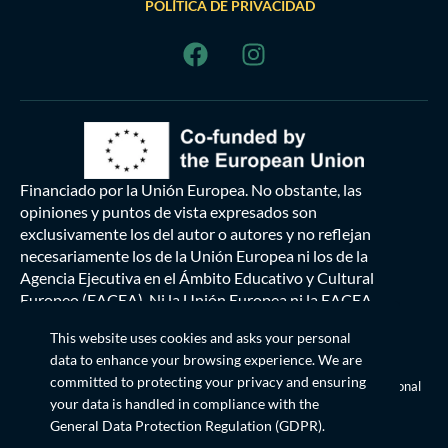
POLÍTICA DE PRIVACIDAD
Financiado por la Unión Europea. No obstante, las
opiniones y puntos de vista expresados son
exclusivamente los del autor o autores y no reflejan
necesariamente los de la Unión Europea ni los de la
Agencia Ejecutiva en el Ámbito Educativo y Cultural
Europeo (EACEA). Ni la Unión Europea ni la EACEA
pueden ser consideradas responsables de las mismas.
This website uses cookies and asks your personal
data to enhance your browsing experience. We are
Esta obra
© 2024 está bajo licencia
committed to protecting your privacy and ensuring
Creative Commons Reconocimiento-CompartirIgual 4.0 Internacional
your data is handled in compliance with the
General Data Protection Regulation (GDPR)
.