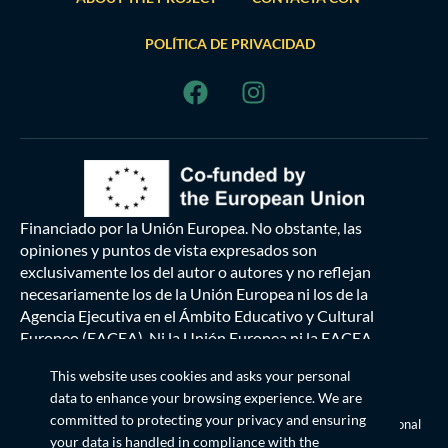
POLÍTICA DE PRIVACIDAD
Financiado por la Unión Europea. No obstante, las
opiniones y puntos de vista expresados son
exclusivamente los del autor o autores y no reflejan
necesariamente los de la Unión Europea ni los de la
Agencia Ejecutiva en el Ámbito Educativo y Cultural
Europeo (EACEA). Ni la Unión Europea ni la EACEA
pueden ser consideradas responsables de las mismas.
This website uses cookies and asks your personal
data to enhance your browsing experience. We are
Esta obra
© 2024 está bajo licencia
committed to protecting your privacy and ensuring
Creative Commons Reconocimiento-CompartirIgual 4.0 Internacional
your data is handled in compliance with the