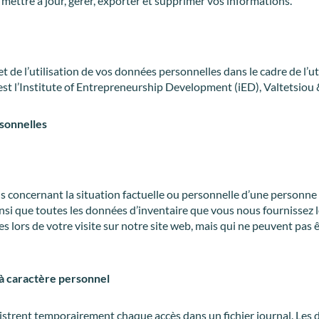
ettre à jour, gérer, exporter et supprimer vos informations.
t de l’utilisation de vos données personnelles dans le cadre de l’ut
est l’Institute of Entrepreneurship Development (iED), Valtetsiou 
rsonnelles
s concernant la situation factuelle ou personnelle d’une personn
i que toutes les données d’inventaire que vous nous fournissez lors
s lors de votre visite sur notre site web, mais qui ne peuvent pas
s à caractère personnel
gistrent temporairement chaque accès dans un fichier journal. Les