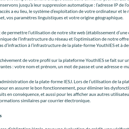
servons jusqu’à leur suppression automatique : l’adresse IP de l’ord
l’accès a eu lieu, le système d’exploitation de votre ordinateur et le
net, vos paramètres linguistiques et votre origine géographique.
 de permettre l’utilisation de notre site web (établissement d’une 
nique de l’infrastructure du réseau et l’optimisation de notre offre
as d’infraction à l’infrastructure de la plate-forme YouthIES et à des
achèvement de votre profil sur la plateforme YouthIES se fait sur u
ivantes : votre nom et prénom, un mot de passe et une adresse e-mai
inistration de la plate-forme IESJ. Lors de l’utilisation de la pla
, pour en assurer le bon fonctionnement, pour éliminer les dysfo
its en conséquence, et aussi pour les afficher aux autres utilisateu
nformations similaires par courrier électronique.
s
 d’obligation légale, pour une évaluation de crédit, une vérificat