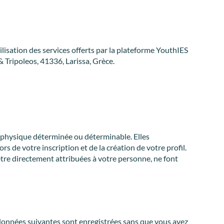
ilisation des services offerts par la plateforme YouthIES
& Tripoleos, 41336, Larissa, Grèce.
e physique déterminée ou déterminable. Elles
 de votre inscription et de la création de votre profil.
 être directement attribuées à votre personne, ne font
 données suivantes sont enregistrées sans que vous ayez