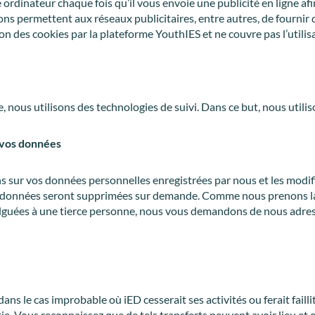
 ordinateur chaque fois qu’il vous envoie une publicité en ligne af
ns permettent aux réseaux publicitaires, entre autres, de fournir de
tion des cookies par la plateforme YouthIES et ne couvre pas l’util
 nous utilisons des technologies de suivi. Dans ce but, nous utilis
e vos données
r vos données personnelles enregistrées par nous et les modifier
os données seront supprimées sur demande. Comme nous prenons la 
ulguées à une tierce personne, nous vous demandons de nous adres
u dans le cas improbable où iED cesserait ses activités ou ferait faill
rtie. Vous reconnaissez que de tels transferts peuvent avoir lieu et