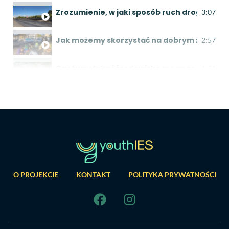
Zrozumienie, w jaki sposób ruch drogowy po
3:07
Jak możemy skorzystać na dobrym zarządz
2:57
Czy turystyka i środowisko mogą ze sobą w
4:21
Woda w niebezpieczeństwie: badanie źródeł
4:58
Alternatywy dla ruchu drogowego - zrówno
1:37
Degradacja środowiska naturalnego
2:29
O PROJEKCIE
KONTAKT
POLITYKA PRYWATNOŚCI
Czyste wody, świetlana przyszłość: Wspóln
3:54
Odwrócenie trendu: Ponowne zalesianie dla 
2:08