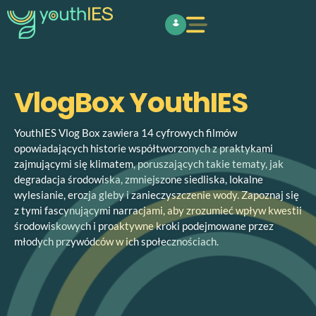
VlogBox YouthIES
YouthIES Vlog Box zawiera 14 cyfrowych filmów
opowiadających historie współtworzonych z praktykami
zajmującymi się klimatem, poruszających takie tematy, jak
degradacja środowiska, zmniejszone siedliska, lokalne
wylesianie, erozja gleby i zanieczyszczenie wody. Zapoznaj się
z tymi fascynującymi narracjami, aby zrozumieć wpływ kwestii
środowiskowych i proaktywne kroki podejmowane przez
młodych przywódców w ich społecznościach.