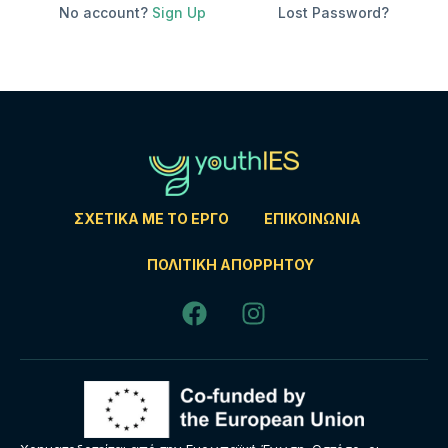
No account?
Sign Up
Lost Password?
ΣΧΕΤΙΚΆ ΜΕ ΤΟ ΈΡΓΟ
ΕΠΙΚΟΙΝΩΝΊΑ
ΠΟΛΙΤΙΚΉ ΑΠΟΡΡΉΤΟΥ