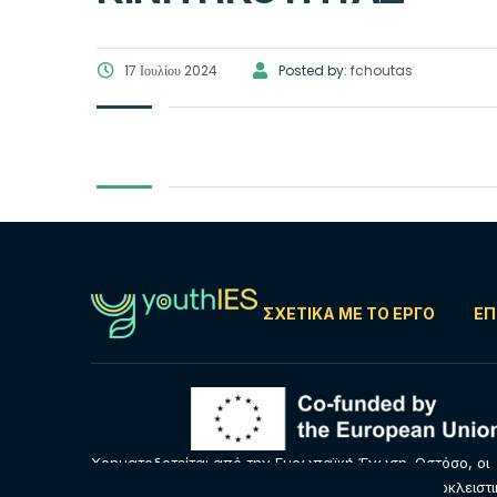
17 Ιουλίου 2024
Posted by:
fchoutas
ΣΧΕΤΙΚΆ ΜΕ ΤΟ ΈΡΓΟ
ΕΠ
Χρηματοδοτείται από την Ευρωπαϊκή Ένωση. Ωστόσο, οι
απόψεις και οι γνώμες που εκφράζονται είναι αποκλειστ