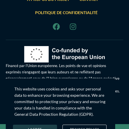
POLITIQUE DE CONFIDENTIALITÉ
Financé par l’Union européenne. Les points de vue et opinions
exprimés n’engagent que leurs auteurs et ne reflètent pas
nécessairement ceux de l’Union européenne ou de l’Agence exécutive
européenne pour l’éducation et la culture (EACEA). Ni l’Union
This website uses cookies and asks your personal
européenne ni l’EACEA ne peuvent en être tenues pour responsables.
data to enhance your browsing experience. We are
committed to protecting your privacy and ensuring
Cette œuvre © 2024 est placée sous licence
your data is handled in compliance with the
Creative Commons Attribution-ShareAlike 4.0 International
General Data Protection Regulation (GDPR)
.