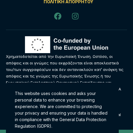
ΠΟΛΙΤΙΚΉ ΑΠΟΡΡΉΤΟΥ
Χρηματοδοτείται από την Ευρωπαϊκή Ένωση. Ωστόσο, οι
απόψεις και οι γνώμες που εκφράζονται είναι αποκλειστικά
του/των συγγραφέα/ων και δεν αντανακλούν κατ’ ανάγκη τις
απόψεις και τις γνώμες της Ευρωπαϊκής Ένωσης ή του
Ευρωπαϊκού Εκτελεστικού Οργανισμού Εκπαίδευσης και
Πολιτισμού (EACEA). Ούτε η Ευρωπαϊκή Ένωση ούτε ο EACEA
This website uses cookies and asks your
μπορούν να θεωρηθούν υπεύθυνοι γι’ αυτές.
personal data to enhance your browsing
experience. We are committed to protecting
Αυτό το έργο © 2024 έχει άδεια χρήσης υπό
your privacy and ensuring your data is handled
Creative Commons Attribution-ShareAlike 4.0 International
in compliance with the
General Data Protection
Regulation (GDPR)
.