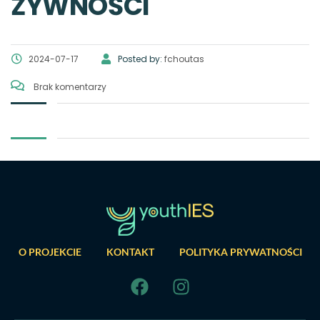
ŻYWNOŚCI
2024-07-17
Posted by:
fchoutas
Brak komentarzy
O PROJEKCIE
KONTAKT
POLITYKA PRYWATNOŚCI