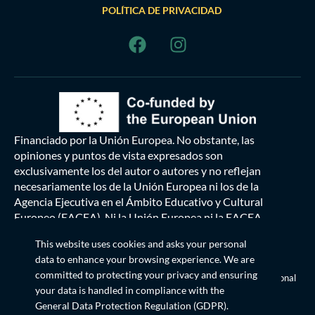
POLÍTICA DE PRIVACIDAD
Financiado por la Unión Europea. No obstante, las
opiniones y puntos de vista expresados son
exclusivamente los del autor o autores y no reflejan
necesariamente los de la Unión Europea ni los de la
Agencia Ejecutiva en el Ámbito Educativo y Cultural
Europeo (EACEA). Ni la Unión Europea ni la EACEA
pueden ser consideradas responsables de las mismas.
This website uses cookies and asks your personal
data to enhance your browsing experience. We are
Esta obra
© 2024 está bajo licencia
committed to protecting your privacy and ensuring
Creative Commons Reconocimiento-CompartirIgual 4.0 Internacional
your data is handled in compliance with the
General Data Protection Regulation (GDPR)
.