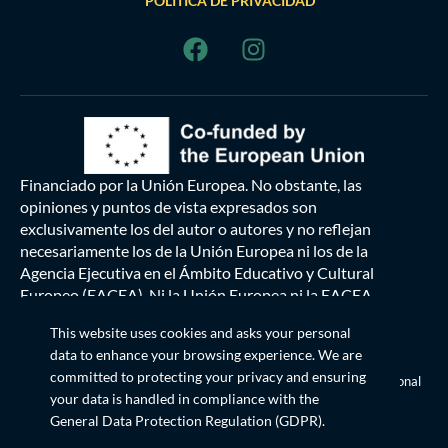
POLÍTICA DE PRIVACIDAD
Financiado por la Unión Europea. No obstante, las
opiniones y puntos de vista expresados son
exclusivamente los del autor o autores y no reflejan
necesariamente los de la Unión Europea ni los de la
Agencia Ejecutiva en el Ámbito Educativo y Cultural
Europeo (EACEA). Ni la Unión Europea ni la EACEA
pueden ser consideradas responsables de las mismas.
This website uses cookies and asks your personal
data to enhance your browsing experience. We are
Esta obra
© 2024 está bajo licencia
committed to protecting your privacy and ensuring
Creative Commons Reconocimiento-CompartirIgual 4.0 Internacional
your data is handled in compliance with the
General Data Protection Regulation (GDPR)
.