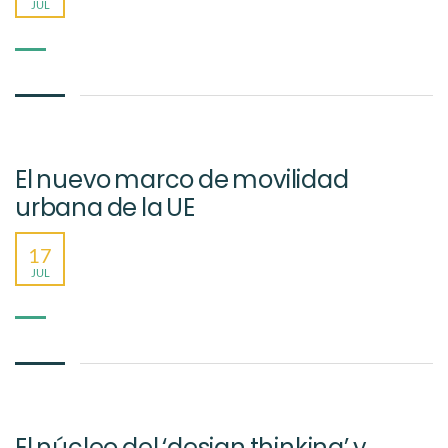
JUL
El nuevo marco de movilidad
urbana de la UE
17
JUL
El núcleo del ‘design thinking’ y